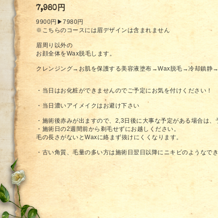
7,980円
9900円▶︎7980円
※こちらのコースには眉デザインは含まれません
眉周り以外の
お顔全体をWax脱毛します。
クレンジング→お肌を保護する美容液塗布→Wax脱毛→冷却鎮静
・当日はお化粧ができませんのでご予定にお気を付けください！
・当日濃いアイメイクはお避け下さい
・施術後赤みが出ますので、2,3日後に大事な予定がある場合は
・施術日の2週間前から剃毛せずにお越しください。
毛の長さがないとWaxに絡まず抜けにくくなります。
・古い角質、毛量の多い方は施術日翌日以降にニキビのようなで