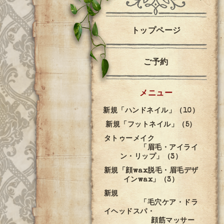
トップページ
ご予約
メニュー
新規「ハンドネイル」（10）
新規「フットネイル」（5）
タトゥーメイク
「眉毛・アイライ
ン・リップ」（3）
新規「顔wax脱毛・眉毛デザ
インwax」（3）
新規
「毛穴ケア・ドラ
イヘッドスパ・
顔筋マッサー