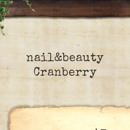
nail&beauty
Cranberry