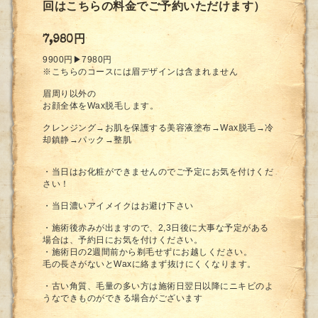
回はこちらの料金でご予約いただけます）
7,980円
9900円▶︎7980円
※こちらのコースには眉デザインは含まれません
眉周り以外の
お顔全体をWax脱毛します。
クレンジング→お肌を保護する美容液塗布→Wax脱毛→冷
却鎮静→パック→整肌
・当日はお化粧ができませんのでご予定にお気を付けくだ
さい！
・当日濃いアイメイクはお避け下さい
・施術後赤みが出ますので、2,3日後に大事な予定がある
場合は、予約日にお気を付けください。
・施術日の2週間前から剃毛せずにお越しください。
毛の長さがないとWaxに絡まず抜けにくくなります。
・古い角質、毛量の多い方は施術日翌日以降にニキビのよ
うなできものができる場合がございます