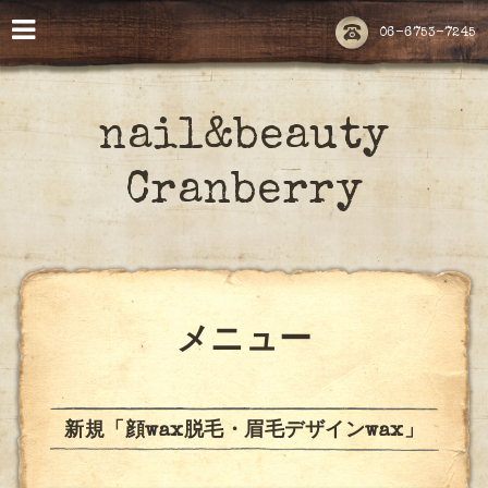
06-6753-7245
nail&beauty
Cranberry
メニュー
新規「顔wax脱毛・眉毛デザインwax」