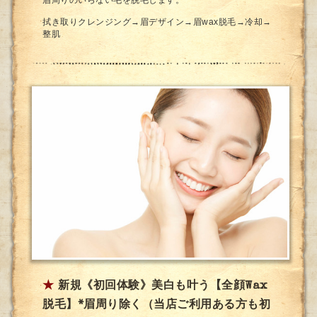
拭き取りクレンジング→眉デザイン→眉wax脱毛→冷却→
整肌
★
新規《初回体験》美白も叶う【全顔Wax
脱毛】*眉周り除く（当店ご利用ある方も初