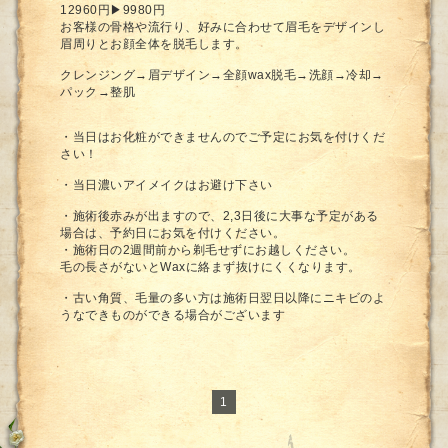
12960円▶︎9980円
お客様の骨格や流行り、好みに合わせて眉毛をデザインし
眉周りとお顔全体を脱毛します。
クレンジング→眉デザイン→全顔wax脱毛→洗顔→冷却→
パック→整肌
・当日はお化粧ができませんのでご予定にお気を付けくだ
さい！
・当日濃いアイメイクはお避け下さい
・施術後赤みが出ますので、2,3日後に大事な予定がある
場合は、予約日にお気を付けください。
・施術日の2週間前から剃毛せずにお越しください。
毛の長さがないとWaxに絡まず抜けにくくなります。
・古い角質、毛量の多い方は施術日翌日以降にニキビのよ
うなできものができる場合がございます
1