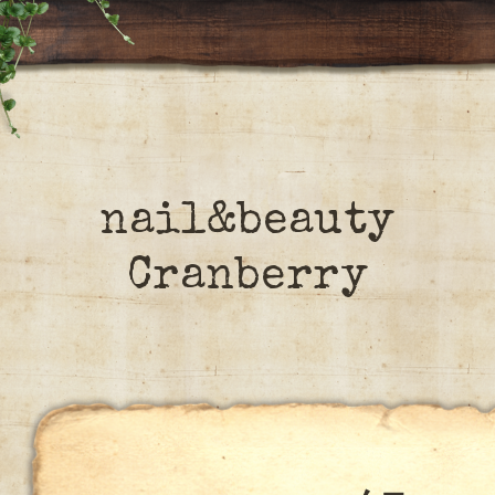
nail&beauty
Cranberry