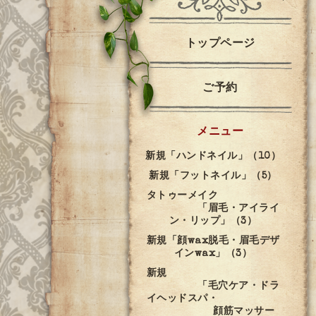
トップページ
ご予約
メニュー
新規「ハンドネイル」（10）
新規「フットネイル」（5）
タトゥーメイク
「眉毛・アイライ
ン・リップ」（3）
新規「顔wax脱毛・眉毛デザ
インwax」（3）
新規
「毛穴ケア・ドラ
イヘッドスパ・
顔筋マッサー