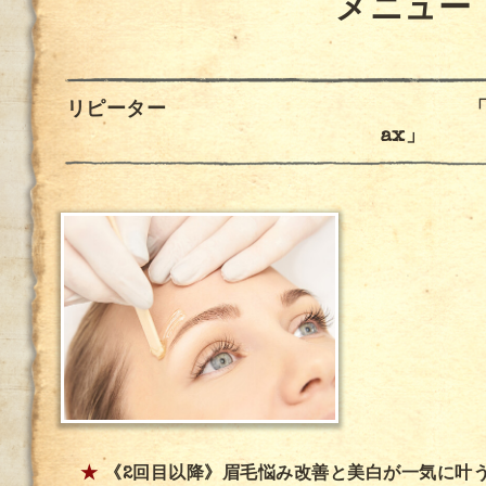
メニュー
リピーター 「顔wax脱毛
ax」
★
《2回目以降》眉毛悩み改善と美白が一気に叶う