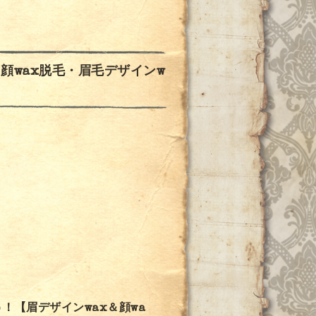
・眉毛デザインw
！【眉デザインwax＆顔wa