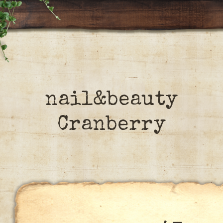
nail&beauty
Cranberry