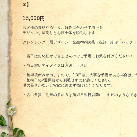
x】
13,000円
お客様の骨格や流行り、好みに合わせて眉毛を
デザインし
眉周りとお顔全体を脱毛します。
クレンジング→眉デザイン→全顔wax脱毛→洗顔→冷却→パック
・当日はお化粧ができませんのでご予定にお気を付けください！
・当日濃いアイメイクはお避け下さい
・施術後赤みが出ますので、2,3日後に大事な予定がある場合は
・施術日の2週間前から剃毛せずにお越しください。
毛の長さがないとWaxに絡まず抜けにくくなります。
・古い角質、毛量の多い方は施術日翌日以降にニキビのようなで