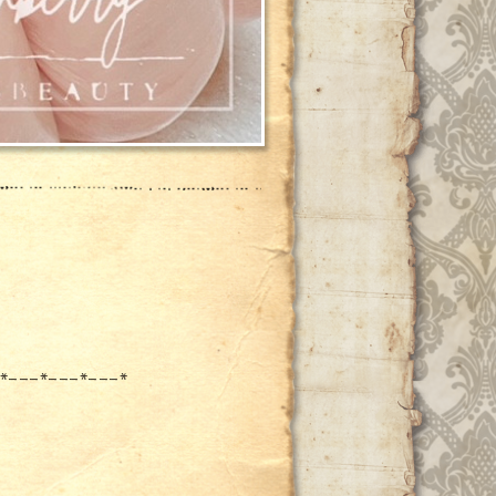
*---*---*---*