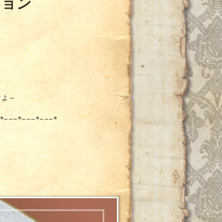
ション
すよ～
*---*---*---*