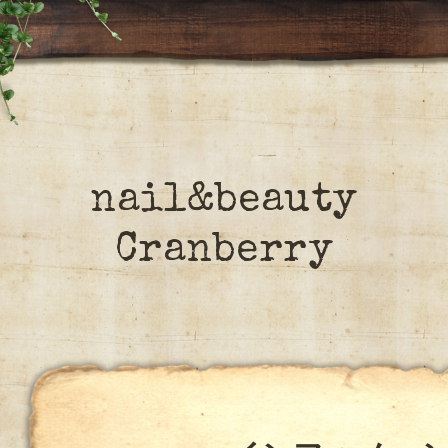
nail&beauty
Cranberry