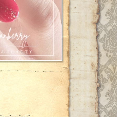
*---*---*---*