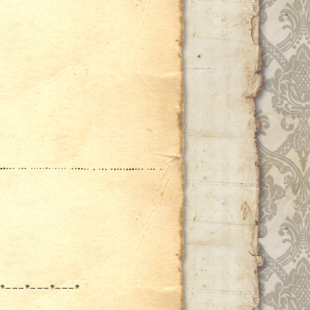
*---*---*---*