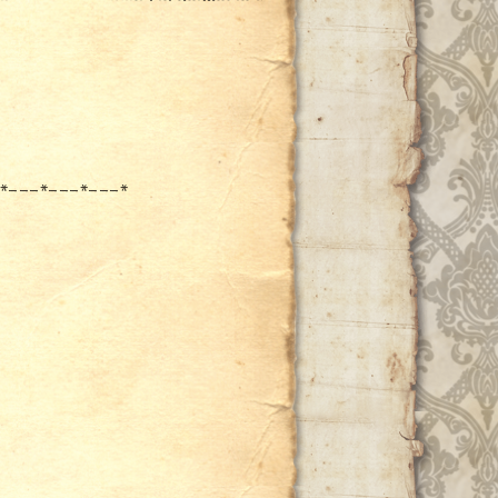
*---*---*---*