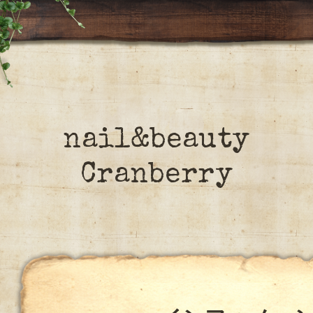
nail&beauty
Cranberry