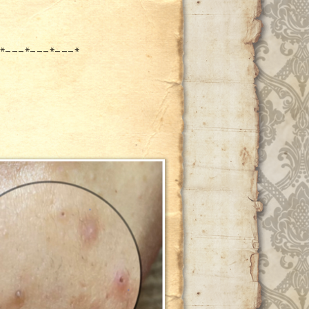
*---*---*---*