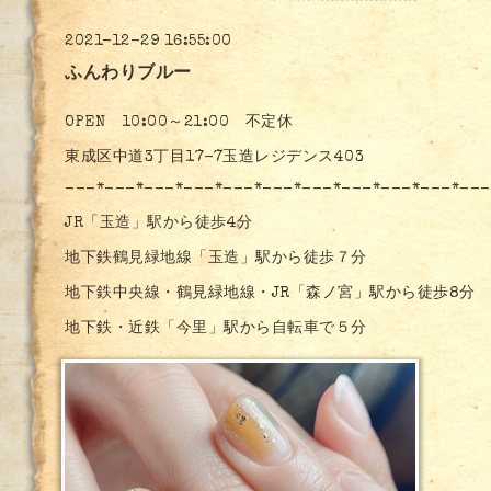
2021-12-29 16:55:00
ふんわりブルー
OPEN 10:00～21:00 不定休
東成区中道3丁目17-7玉造レジデンス403
---*---*---*---*---*---*---*---*---*---*---
JR「玉造」駅から徒歩4分
地下鉄鶴見緑地線「玉造」駅から徒歩７分
地下鉄中央線・鶴見緑地線・JR「森ノ宮」駅から徒歩8分
地下鉄・近鉄「今里」駅から自転車で５分