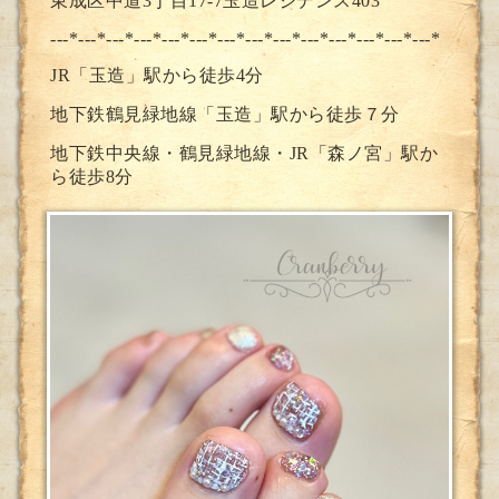
東成区中道3丁目17-7玉造レジデンス403
---*---*---*---*---*---*---*--
-*---*---*---*---*---*---*
JR「玉造」駅から徒歩4分
地下鉄鶴見緑地線「玉造」駅から徒歩７分
地下鉄中央線・鶴見緑地線・JR「森ノ宮」駅か
ら徒歩8分