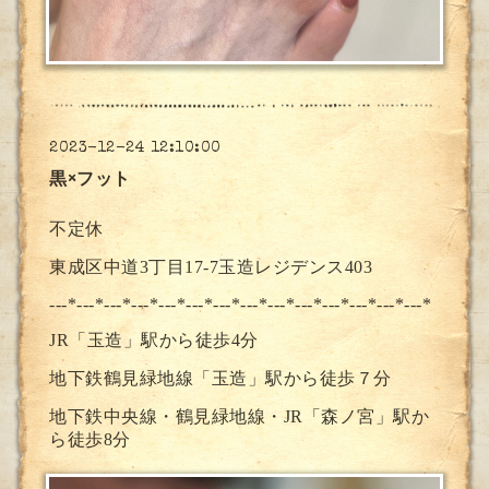
2023-12-24 12:10:00
黒×フット
不定休
東成区中道3丁目17-7玉造レジデンス403
---*---*---*---*---*---*---*--
-*---*---*---*---*---*---*
JR「玉造」駅から徒歩4分
地下鉄鶴見緑地線「玉造」駅から徒歩７分
地下鉄中央線・鶴見緑地線・JR「森ノ宮」駅か
ら徒歩8分