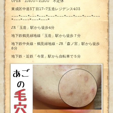
OPEN 10:00～21:00 不定休
東成区中道3丁目17-7玉造レジデンス403
---*---*---*---*---*---*---*---*---*---
*---*---*---*---*
JR「玉造」駅から徒歩4分
地下鉄鶴見緑地線「玉造」駅から徒歩７分
地下鉄中央線・鶴見緑地線・JR「森ノ宮」駅から徒歩
8分
地下鉄・近鉄「今里」駅から自転車で５分