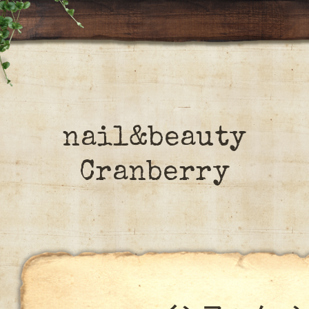
nail&beauty
Cranberry