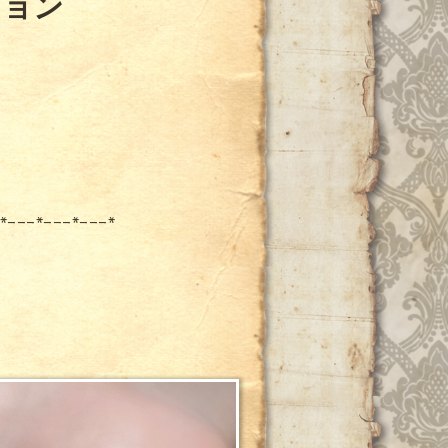
ション
*---*---*---*