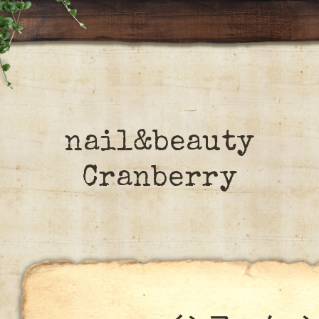
nail&beauty
Cranberry