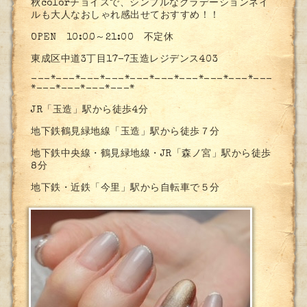
秋colorチョイスで、シンプルなグラデーションネイ
ルも大人なおしゃれ感出せておすすめ！！
OPEN 10:00～21:00 不定休
東成区中道3丁目17-7玉造レジデンス403
---*---*---*---*---*---*---*---*---*---
*---*---*---*---*
JR「玉造」駅から徒歩4分
地下鉄鶴見緑地線「玉造」駅から徒歩７分
地下鉄中央線・鶴見緑地線・JR「森ノ宮」駅から徒歩
8分
地下鉄・近鉄「今里」駅から自転車で５分