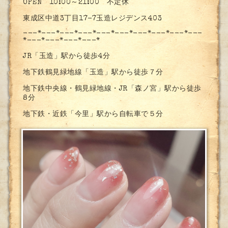
OPEN 10:00～21:00 不定休
東成区中道3丁目17-7玉造レジデンス403
---*---*---*---*---*---*---*---*---*---
*---*---*---*---*
JR「玉造」駅から徒歩4分
地下鉄鶴見緑地線「玉造」駅から徒歩７分
地下鉄中央線・鶴見緑地線・JR「森ノ宮」駅から徒歩
8分
地下鉄・近鉄「今里」駅から自転車で５分