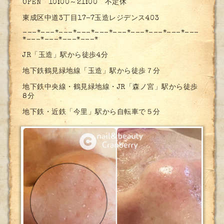
OPEN 10:00～21:00 不定休
東成区中道3丁目17-7玉造レジデンス403
---*---*---*---*---*---*---*---*---*---
*---*---*---*---*
JR「玉造」駅から徒歩4分
地下鉄鶴見緑地線「玉造」駅から徒歩７分
地下鉄中央線・鶴見緑地線・JR「森ノ宮」駅から徒歩
8分
地下鉄・近鉄「今里」駅から自転車で５分