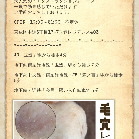
大人気の「エクストラクション」コース
一度で効果感じていただけます！
ご予約おまちしております。
OPEN 10:00～21:00 不定休
東成区中道3丁目17-7玉造レジデンス403
---*---*---*---*---*---*---*---*---*---
*---*---*---*---*
JR「玉造」駅から徒歩4分
地下鉄鶴見緑地線「玉造」駅から徒歩７分
地下鉄中央線・鶴見緑地線・JR「森ノ宮」駅から徒歩
8分
地下鉄・近鉄「今里」駅から自転車で５分