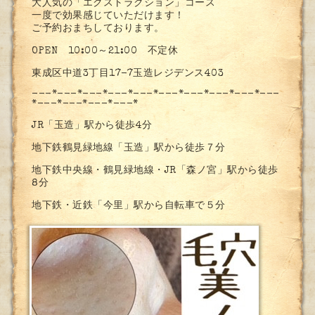
大人気の「エクストラクション」コース
一度で効果感じていただけます！
ご予約おまちしております。
OPEN 10:00～21:00 不定休
東成区中道3丁目17-7玉造レジデンス403
---*---*---*---*---*---*---*---*---*---
*---*---*---*---*
JR「玉造」駅から徒歩4分
地下鉄鶴見緑地線「玉造」駅から徒歩７分
地下鉄中央線・鶴見緑地線・JR「森ノ宮」駅から徒歩
8分
地下鉄・近鉄「今里」駅から自転車で５分