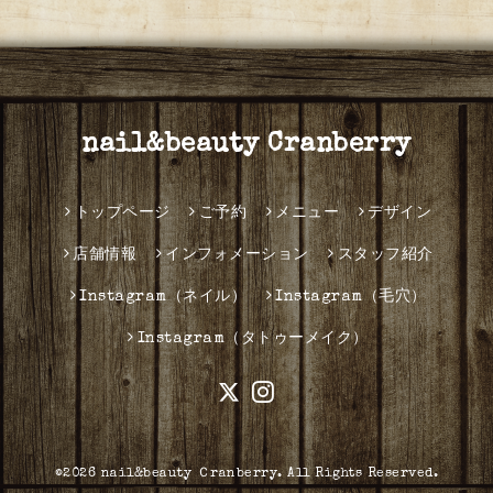
nail&beauty Cranberry
トップページ
ご予約
メニュー
デザイン
店舗情報
インフォメーション
スタッフ紹介
Instagram（ネイル）
Instagram（毛穴）
Instagram（タトゥーメイク）
©2026
nail&beauty Ｃranberry
. All Rights Reserved.