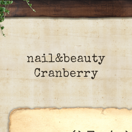
nail&beauty
Cranberry