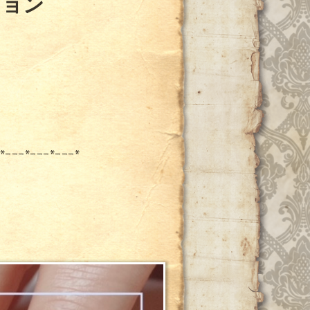
ション
*---*---*---*