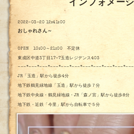
インフォメー
2022-03-20 12:41:00
おしゃれさん～
OPEN 10:00～21:00 不定休
東成区中道3丁目17-7玉造レジデンス403
---*---*---*---*---*---*---*---*---*---*---
JR「玉造」駅から徒歩4分
地下鉄鶴見緑地線「玉造」駅から徒歩７分
地下鉄中央線・鶴見緑地線・JR「森ノ宮」駅から徒歩8分
地下鉄・近鉄「今里」駅から自転車で５分