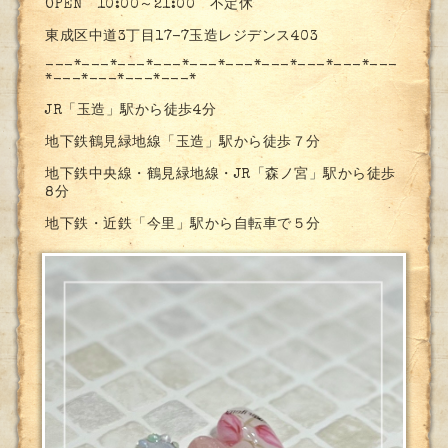
OPEN 10:00～21:00 不定休
東成区中道3丁目17-7玉造レジデンス403
---*---*---*---*---*---*---*---*---*---
*---*---*---*---*
JR「玉造」駅から徒歩4分
地下鉄鶴見緑地線「玉造」駅から徒歩７分
地下鉄中央線・鶴見緑地線・JR「森ノ宮」駅から徒歩
8分
地下鉄・近鉄「今里」駅から自転車で５分