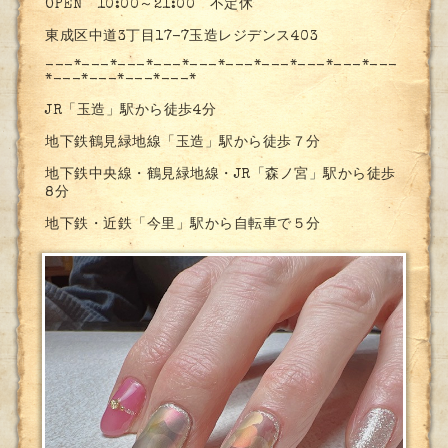
OPEN 10:00～21:00 不定休
東成区中道3丁目17-7玉造レジデンス403
---*---*---*---*---*---*---*---*---*---
*---*---*---*---*
JR「玉造」駅から徒歩4分
地下鉄鶴見緑地線「玉造」駅から徒歩７分
地下鉄中央線・鶴見緑地線・JR「森ノ宮」駅から徒歩
8分
地下鉄・近鉄「今里」駅から自転車で５分