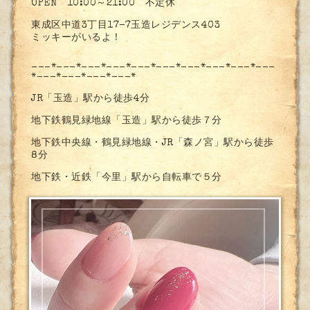
OPEN 10:00～21:00 不定休
東成区中道3丁目17-7玉造レジデンス403
ミッキーがいるよ！
---*---*---*---*---*---*---*---*---*---
*---*---*---*---*
JR「玉造」駅から徒歩4分
地下鉄鶴見緑地線「玉造」駅から徒歩７分
地下鉄中央線・鶴見緑地線・JR「森ノ宮」駅から徒歩
8分
地下鉄・近鉄「今里」駅から自転車で５分