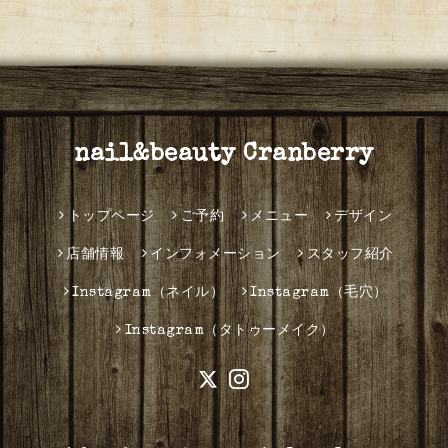
nail&beauty Cranberry
トップページ
ご予約
メニュー
デザイン
店舗情報
インフォメーション
スタッフ紹介
Instagram（ネイル）
Instagram（毛穴）
Instagram（タトゥーメイク）