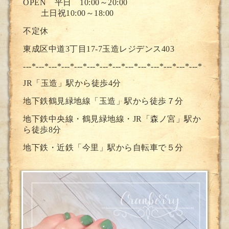
OPEN 平日 10:00～20:00
土日祝10:00～18:00
不定休
東成区中道3丁目17-7玉造レジデンス403
---*---*---*---*---*---*---*--
-*---*---*---*---*---*---*
JR「玉造」駅から徒歩4分
地下鉄鶴見緑地線「玉造」駅から徒歩７分
地下鉄中央線・鶴見緑地線・JR「森ノ宮」駅か
ら徒歩8分
地下鉄・近鉄「今里」駅から自転車で５分