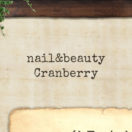
nail&beauty
Cranberry