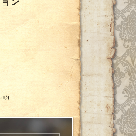
ション
歩8分