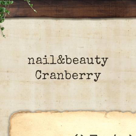
nail&beauty
Cranberry