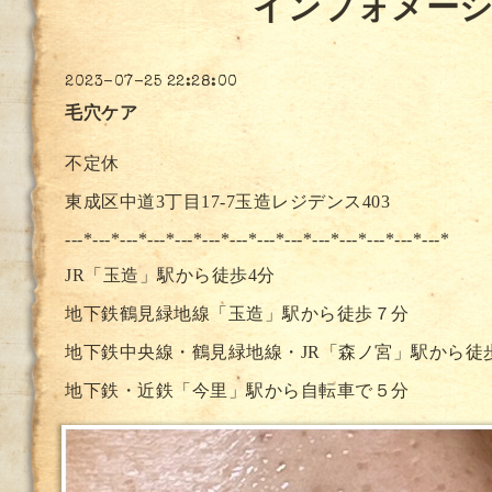
インフォメー
2023-07-25 22:28:00
毛穴ケア
不定休
東成区中道3丁目17-7玉造レジデンス403
---*---*---*---*---*---*---*--
-*---*---*---*---*---*---*
JR「玉造」駅から徒歩4分
地下鉄鶴見緑地線「玉造」駅から徒歩７分
地下鉄中央線・鶴見緑地線・JR「森ノ宮」駅から徒
地下鉄・近鉄「今里」駅から自転車で５分