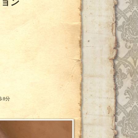
ション
歩8分