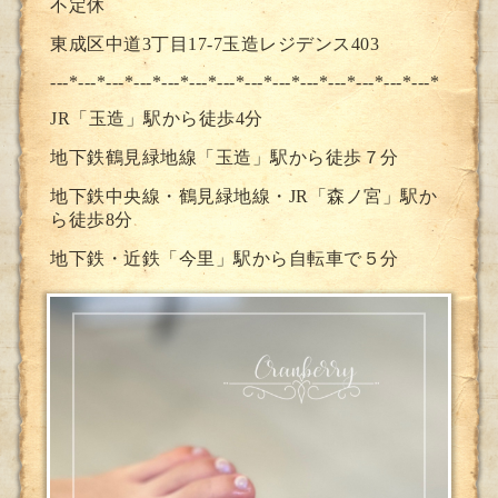
不定休
東成区中道3丁目17-7玉造レジデンス403
---*---*---*---*---*---*---*--
-*---*---*---*---*---*---*
JR「玉造」駅から徒歩4分
地下鉄鶴見緑地線「玉造」駅から徒歩７分
地下鉄中央線・鶴見緑地線・JR「森ノ宮」駅か
ら徒歩8分
地下鉄・近鉄「今里」駅から自転車で５分