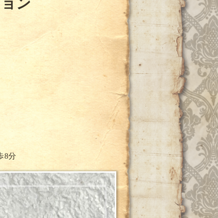
ション
歩8分