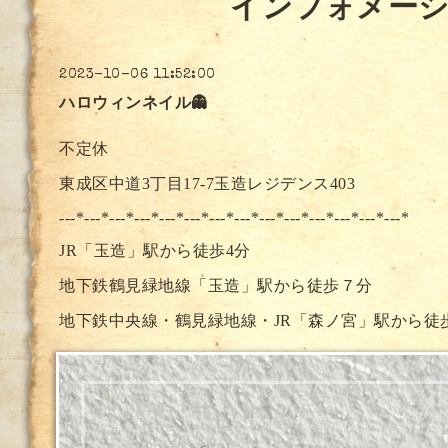
インフォメー
2023-10-06 11:52:00
ハロウィンネイル👻
不定休
東成区中道3丁目17-7玉造レジデンス403
---*---*---*---*---*---*---*--
-*---*---*---*---*---*---*
JR「玉造」駅から徒歩4分
地下鉄鶴見緑地線「玉造」駅から徒歩７分
地下鉄中央線・鶴見緑地線・JR「森ノ宮」駅から徒