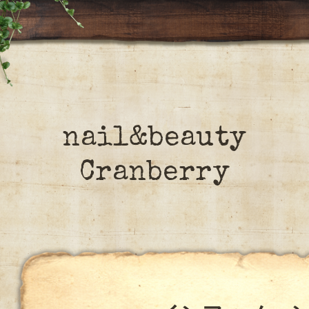
nail&beauty
Cranberry