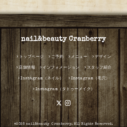
nail&beauty Cranberry
トップページ
ご予約
メニュー
デザイン
店舗情報
インフォメーション
スタッフ紹介
Instagram（ネイル）
Instagram（毛穴）
Instagram（タトゥーメイク）
©2026
nail&beauty Ｃranberry
. All Rights Reserved.