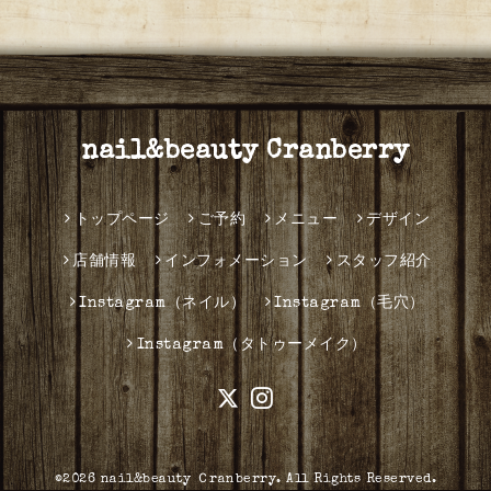
nail&beauty Cranberry
トップページ
ご予約
メニュー
デザイン
店舗情報
インフォメーション
スタッフ紹介
Instagram（ネイル）
Instagram（毛穴）
Instagram（タトゥーメイク）
©2026
nail&beauty Ｃranberry
. All Rights Reserved.