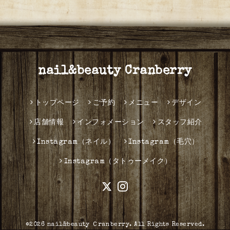
nail&beauty Cranberry
トップページ
ご予約
メニュー
デザイン
店舗情報
インフォメーション
スタッフ紹介
Instagram（ネイル）
Instagram（毛穴）
Instagram（タトゥーメイク）
©2026
nail&beauty Ｃranberry
. All Rights Reserved.