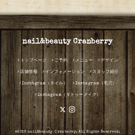
nail&beauty Cranberry
トップページ
ご予約
メニュー
デザイン
店舗情報
インフォメーション
スタッフ紹介
Instagram（ネイル）
Instagram（毛穴）
Instagram（タトゥーメイク）
©2026
nail&beauty Ｃranberry
. All Rights Reserved.