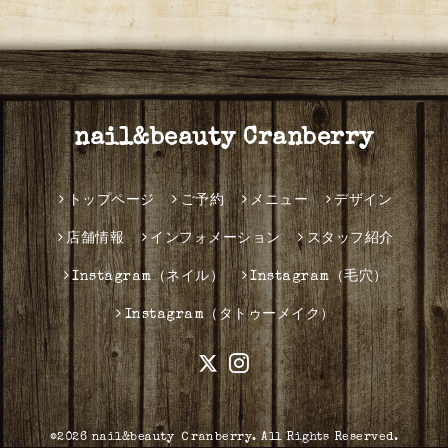
nail&beauty Cranberry
トップページ
ご予約
メニュー
デザイン
店舗情報
インフォメーション
スタッフ紹介
Instagram（ネイル）
Instagram（毛穴）
Instagram（タトゥーメイク）
©2026
nail&beauty Ｃranberry
. All Rights Reserved.