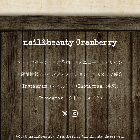
nail&beauty Cranberry
トップページ
ご予約
メニュー
デザイン
店舗情報
インフォメーション
スタッフ紹介
Instagram（ネイル）
Instagram（毛穴）
Instagram（タトゥーメイク）
©2026
nail&beauty Ｃranberry
. All Rights Reserved.