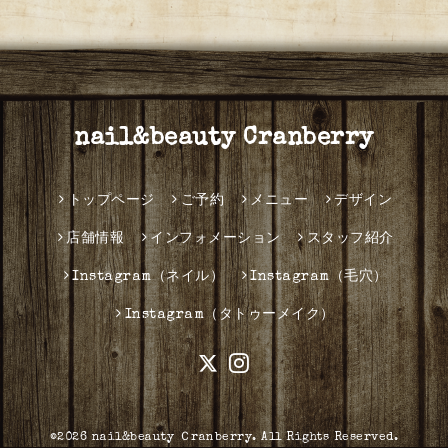
nail&beauty Cranberry
トップページ
ご予約
メニュー
デザイン
店舗情報
インフォメーション
スタッフ紹介
Instagram（ネイル）
Instagram（毛穴）
Instagram（タトゥーメイク）
©2026
nail&beauty Ｃranberry
. All Rights Reserved.