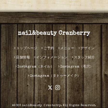
nail&beauty Cranberry
トップページ
ご予約
メニュー
デザイン
店舗情報
インフォメーション
スタッフ紹介
Instagram（ネイル）
Instagram（毛穴）
Instagram（タトゥーメイク）
©2026
nail&beauty Ｃranberry
. All Rights Reserved.