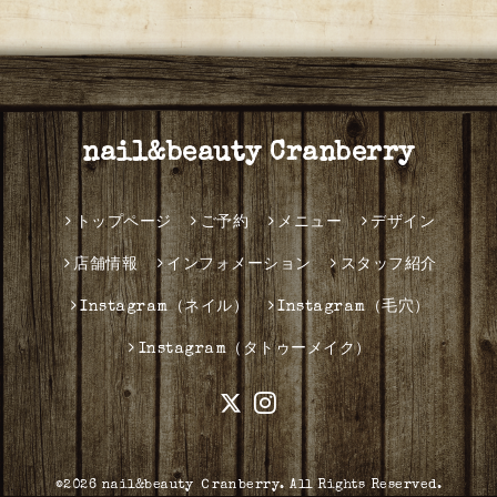
nail&beauty Cranberry
トップページ
ご予約
メニュー
デザイン
店舗情報
インフォメーション
スタッフ紹介
Instagram（ネイル）
Instagram（毛穴）
Instagram（タトゥーメイク）
©2026
nail&beauty Ｃranberry
. All Rights Reserved.