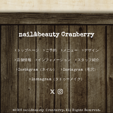
nail&beauty Cranberry
トップページ
ご予約
メニュー
デザイン
店舗情報
インフォメーション
スタッフ紹介
Instagram（ネイル）
Instagram（毛穴）
Instagram（タトゥーメイク）
©2026
nail&beauty Ｃranberry
. All Rights Reserved.