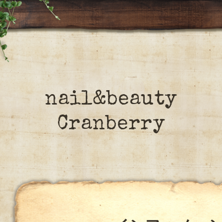
nail&beauty
Cranberry