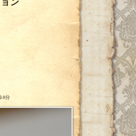
ション
歩8分